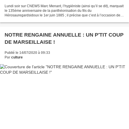
Lundi soir sur CNEWS Marc Menant, l’hygiéniste (ainsi qu’il se dit), marquait
le 135ème anniversaire de la panthéonisation du fils du
Hérosauregardsidoux le 1er juin 1885 ; il précise que c’est à l’occasion de
cette inhumation que le Panthéon revient...
NOTRE RENGAINE ANNUELLE : UN P'TIT COUP
DE MARSEILLAISE !
Publié le 14/07/2020 à 09:33
Par
culture