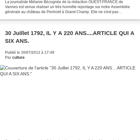
La journaliste Mélanie Bécognée de la rédaction OUEST-FRANCE de
Vannes est venue réaliser un très honnête reportage sur notre Assemblée
générale au château de Penhoët à Grand Champ. Elle ne s'est pas
contentée de l'entrevue que nous avons eue puisqu'elle...
30 Juillet 1792, IL Y A 220 ANS....ARTICLE QUI A
SIX ANS.
Publié le 30/07/2012 à 17:49
Par
culture