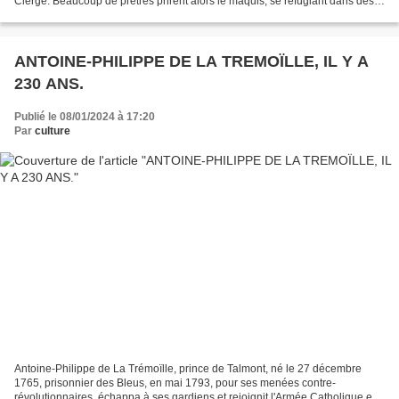
Clergé. Beaucoup de prêtres prirent alors le maquis, se réfugiant dans des
endroits retirés pour échapper...
ANTOINE-PHILIPPE DE LA TREMOÏLLE, IL Y A
230 ANS.
Publié le 08/01/2024 à 17:20
Par
culture
Antoine-Philippe de La Trémoïlle, prince de Talmont, né le 27 décembre
1765, prisonnier des Bleus, en mai 1793, pour ses menées contre-
révolutionnaires, échappa à ses gardiens et rejoignit l'Armée Catholique et