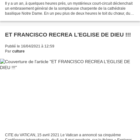
Il y a un an, à quelques heures près, un mystérieux court-circuit déclenchait
un embrasement général de la somptueuse charpente de la cathédrale
basilique Notre Dame. En un peu plus de deux heures le toit du chœur, du
transept et de la nef s'effondrait...
ET FRANCISCO RECREA L'EGLISE DE DIEU !!!
Publié le 16/04/2021 à 12:59
Par
culture
CITE du VATICAN, 15 avril 2021 Le Vatican a annoncé sa cinquième
Conférence internationale, du 6 au 8 mai prochain, sur le thème « Explorer