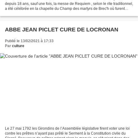
depuis 18 ans, sauf une fois, la messe de Requiem , selon le rite traditionnel,
a été célébrée en la chapelle du Champ des martyrs de Brec'h où furent
fusillés les malheureux de la défaite de la...
ABBE JEAN PICLET CURE DE LOCRONAN
Publié le 13/02/2021 à 17:33
Par
culture
Le 27 mai 1792 les Girondins de l’Assemblée législative firent voter une loi
contre les prêtres n’ayant pas prêté le Serment à la Constitution civile du