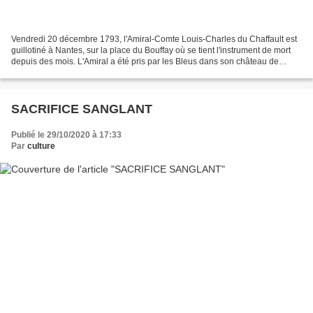
Vendredi 20 décembre 1793, l'Amiral-Comte Louis-Charles du Chaffault est
guillotiné à Nantes, sur la place du Bouffay où se tient l'instrument de mort
depuis des mois. L'Amiral a été pris par les Bleus dans son château de
Melay, près de Montaigu, conduit...
SACRIFICE SANGLANT
Publié le 29/10/2020 à 17:33
Par
culture