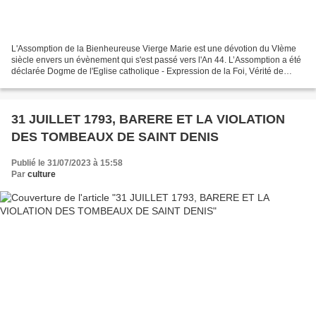
L'Assomption de la Bienheureuse Vierge Marie est une dévotion du VIème
siècle envers un évènement qui s'est passé vers l'An 44. L’Assomption a été
déclarée Dogme de l'Eglise catholique - Expression de la Foi, Vérité de
l'Eglise - par sa Sainteté le Pape...
31 JUILLET 1793, BARERE ET LA VIOLATION
DES TOMBEAUX DE SAINT DENIS
Publié le 31/07/2023 à 15:58
Par
culture