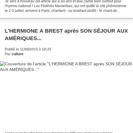
Je sers à nouveau cet article qui a six ans et que j'aime bien surtout pour
l'hymne national ! Les Fédérés Marseillais, qui ont quitté la cité phénicienne
le 2-3 juillet, arrivent à Paris, chantant - ou braillant plutôt - le chant de
l'Armée du Rhin auquel...
L'HERMIONE A BREST après SON SÉJOUR AUX
AMÉRIQUES...
Publié le 11/08/2015 à 10:25
Par
culture