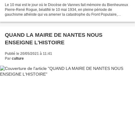
Le 10 mai est le jour où le Diocèse de Vannes fait mémoire du Bienheureux
Pierre-René Rogue, béatifié le 10 mai 1934, en pleine période de
gauchisme athéiste qui va amener la catastrophe du Front Populaire,
pendant que commencent en Espagne les persécutions...
QUAND LA MAIRE DE NANTES NOUS
ENSEIGNE L'HISTOIRE
Publié le 20/05/2021 à 11:41
Par
culture