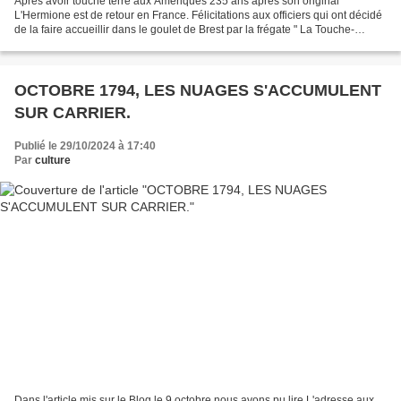
Après avoir touché terre aux Amériques 235 ans après son original
L'Hermione est de retour en France. Félicitations aux officiers qui ont décidé
de la faire accueillir dans le goulet de Brest par la frégate " La Touche-
Tréville " dont le nom rappelle...
OCTOBRE 1794, LES NUAGES S'ACCUMULENT
SUR CARRIER.
Publié le 29/10/2024 à 17:40
Par
culture
Dans l'article mis sur le Blog le 9 octobre nous avons pu lire L'adresse aux