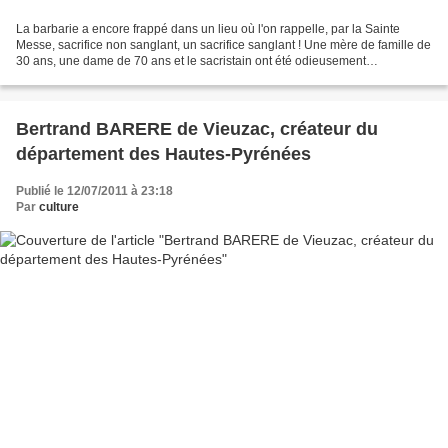
La barbarie a encore frappé dans un lieu où l'on rappelle, par la Sainte
Messe, sacrifice non sanglant, un sacrifice sanglant ! Une mère de famille de
30 ans, une dame de 70 ans et le sacristain ont été odieusement
poignardés, égorgés, ,décapitée et dans...
Bertrand BARERE de Vieuzac, créateur du
département des Hautes-Pyrénées
Publié le 12/07/2011 à 23:18
Par
culture