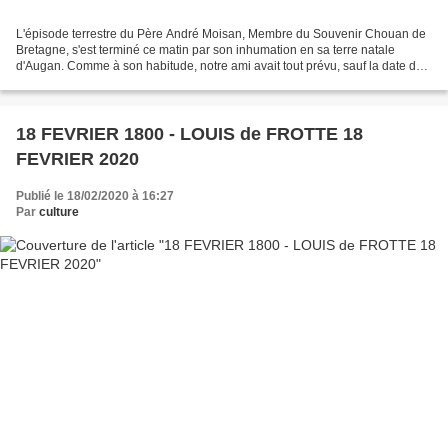
L'épisode terrestre du Père André Moisan, Membre du Souvenir Chouan de
Bretagne, s'est terminé ce matin par son inhumation en sa terre natale
d'Augan. Comme à son habitude, notre ami avait tout prévu, sauf la date de
sa mort bien sûr, y compris l'organisation...
18 FEVRIER 1800 - LOUIS de FROTTE 18
FEVRIER 2020
Publié le 18/02/2020 à 16:27
Par
culture