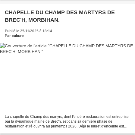
CHAPELLE DU CHAMP DES MARTYRS DE
BREC'H, MORBIHAN.
Publié le 25/11/2025 à 18:14
Par
culture
La chapelle du Champ des martyrs, dont l'entière restauration est entreprise
par la dynamique mairie de Brec'h, est dans sa dernière phase de
restauration et ré ouvrira au printemps 2026. Déjà le muret d'enceinte est
terminé et se montre accueillant....