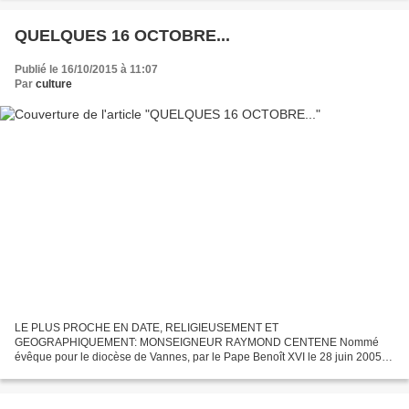
QUELQUES 16 OCTOBRE...
Publié le 16/10/2015 à 11:07
Par
culture
LE PLUS PROCHE EN DATE, RELIGIEUSEMENT ET
GEOGRAPHIQUEMENT: MONSEIGNEUR RAYMOND CENTENE Nommé
évêque pour le diocèse de Vannes, par le Pape Benoît XVI le 28 juin 2005,
le nouvel évêque du Morbihan reçoit le sacre épiscopal le 16 octobre 2005
en la basilique...