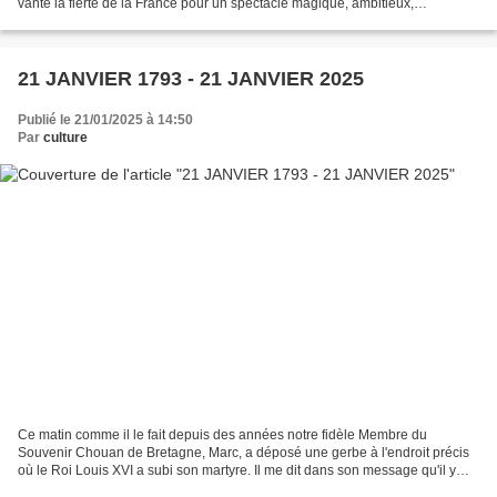
vanté la fierté de la France pour un spectacle magique, ambitieux,
courageux, grand moment de fierté, Evènement...
21 JANVIER 1793 - 21 JANVIER 2025
Publié le 21/01/2025 à 14:50
Par
culture
Ce matin comme il le fait depuis des années notre fidèle Membre du
Souvenir Chouan de Bretagne, Marc, a déposé une gerbe à l'endroit précis
où le Roi Louis XVI a subi son martyre. Il me dit dans son message qu'il y
avait une centaine de personnes parmi...