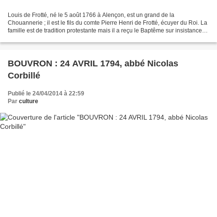
Louis de Frotté, né le 5 août 1766 à Alençon, est un grand de la
Chouannerie ; il est le fils du comte Pierre Henri de Frotté, écuyer du Roi. La
famille est de tradition protestante mais il a reçu le Baptême sur insistance
de sa mère. Après la mort de...
BOUVRON : 24 AVRIL 1794, abbé Nicolas
Corbillé
Publié le 24/04/2014 à 22:59
Par
culture