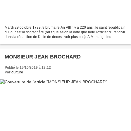
Mardi 29 octobre 1799, 8 brumaire An VIII il y a 220 ans ; le saint républicain
du jour est la scorsonère (ou figue selon la date que note l'officier d'Etat-civil
dans la rédaction de l'acte de décès ; voir plus bas). A Montaigu les
royalistes sous les...
MONSIEUR JEAN BROCHARD
Publié le 15/10/2019 à 13:12
Par
culture