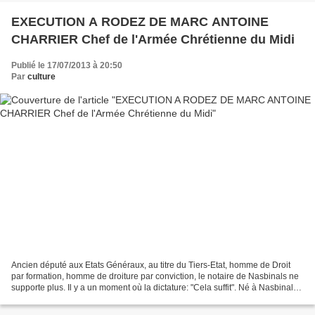
EXECUTION A RODEZ DE MARC ANTOINE
CHARRIER Chef de l'Armée Chrétienne du Midi
Publié le 17/07/2013 à 20:50
Par
culture
Ancien député aux Etats Généraux, au titre du Tiers-Etat, homme de Droit
par formation, homme de droiture par conviction, le notaire de Nasbinals ne
supporte plus. Il y a un moment où la dictature: "Cela suffit". Né à Nasbinals,
en Lozère, où l'on voit...