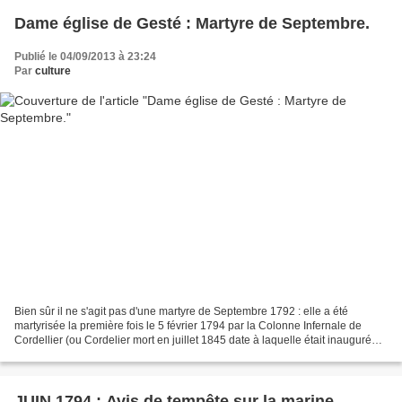
Dame église de Gesté : Martyre de Septembre.
Publié le 04/09/2013 à 23:24
Par
culture
Bien sûr il ne s'agit pas d'une martyre de Septembre 1792 : elle a été
martyrisée la première fois le 5 février 1794 par la Colonne Infernale de
Cordellier (ou Cordelier mort en juillet 1845 date à laquelle était inaugurée
la nef néo-romane de la nouvelle...
JUIN 1794 : Avis de tempête sur la marine