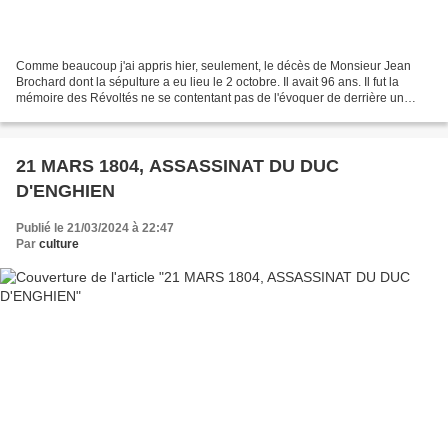
Comme beaucoup j'ai appris hier, seulement, le décès de Monsieur Jean
Brochard dont la sépulture a eu lieu le 2 octobre. Il avait 96 ans. Il fut la
mémoire des Révoltés ne se contentant pas de l'évoquer de derrière un
bureau mais sur le terrain. Il était...
21 MARS 1804, ASSASSINAT DU DUC
D'ENGHIEN
Publié le 21/03/2024 à 22:47
Par
culture