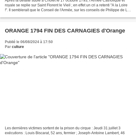
Après la défaite subie à Cholet le 17 octobre 1793, l'Armée Catholique et
royale se replie sur Saint Florent le Vieil ; en effet un cri a retenti "A la Loire
!". Il semblerait que le Conseil de l'Armée, sur les conseils de Philippe de La
Trémoïlle, prince...
ORANGE 1794 FIN DES CARNAGIES d'Orange
Publié le 06/08/2024 à 17:50
Par
culture
Les dernières victimes sortent de la prison du cirque : Jeudi 31 juillet 3
exécutions : Louis Biscarat, 52 ans, fermier ; Joseph-Antoine Lambert, 46