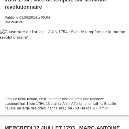
révolutionnaire
Publié le 01/06/2014 à 00:04
Par
culture
C'est un beau roman, c'est une belle histoire, c'est une romance
d'aujourd'hui, 1 juin 1794, 13 prairial An II. A l'origine, un fait : la Bataille
navale, au large des côtes irlandaises (+ou - 50 Km et à 200 Km du
Finistère) qui se déroula entre les vaisseaux...
MERCREDI 17 JUILLET 1793 , MARC-ANTOINE