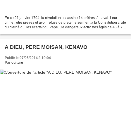
En ce 21 janvier 1794, la révolution assassine 14 prêtres, à Laval. Leur
crime : être prêtres et avoir refusé de prêter le serment à la Constitution civile
du clergé qui les écartait du Pape. De dangereux activistes âgés de 46 à 77
ans. Une plaque en...
A DIEU, PERE MOISAN, KENAVO
Publié le 07/05/2014 à 19:04
Par
culture