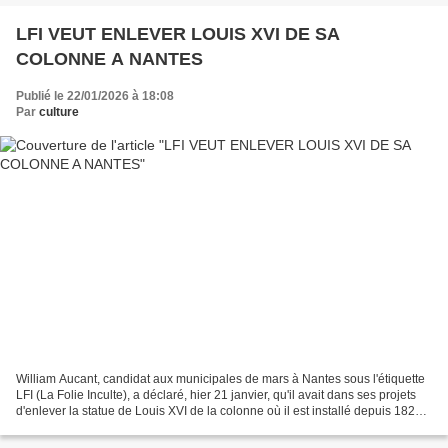
LFI VEUT ENLEVER LOUIS XVI DE SA
COLONNE A NANTES
Publié le 22/01/2026 à 18:08
Par
culture
William Aucant, candidat aux municipales de mars à Nantes sous l'étiquette
LFI (La Folie Inculte), a déclaré, hier 21 janvier, qu'il avait dans ses projets
d'enlever la statue de Louis XVI de la colonne où il est installé depuis 1820.
Il a déclaré : "...