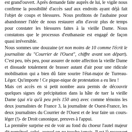
est grand'ouvert. Après demande faite auprès de lui, le vigile nous
confirme la possibilité d'accès sauf aux endroits ayant déjà fait
l'objet de coups et blessures. Nous profitons de l'aubaine pour
abandonner l'idée de nous restaurer afin d'avoir plus de temps
pour constater les blessures faites à la vieille Dame. Nous
constatons que le processus d'euthanasie est engagé de façon
quasi irréversible.
Nous sommes une douzaine (
et non moins de 10 comme l'écrit le
journaliste du "Courrier de l'Ouest", chiffre avant son départ
).
C'est peu, très peu, pour assurer de notre affection la vieille Dame
et dissuade totalement de brasser autant d'air pour une ridicule
mobilisation qui a bien dû faire sourire l'état-major de Turreau-
Léger. Qu'importe ! Ce pique-nique de protestation a eu lieu !
Mais cet accès en si petit nombre aura permis de découvrir
quelques signes de précipitation dans la hâte de tuer la vieille
Dame (
qui n'a qu'à peu près 150 ans
) avec comme témoins les
deux journalistes de France 3, la journaliste de Ouest-France, les
deux journalistes du Courrier de l'Ouest et de leur faire un cours-
léger (!)- de Droit canonique, preuves à l'appui.
La première surprise est de voir au fond du choeur l'autel majeur
dit perpétuel, celui auquel on ne touche jamais. Il est là recouvert