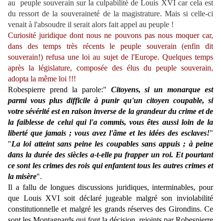
au peuple souverain sur la culpabilité de Louis XVI car cela est
du ressort de la souveraineté de la magistrature. Mais si celle-ci
venait à l'absoudre il serait alors fait appel au peuple !
Curiosité juridique dont nous ne pouvons pas nous moquer car,
dans des temps très récents le peuple souverain (enfin dit
souverain!) refusa une loi au sujet de l'Europe. Quelques temps
après la législature, composée des élus du peuple souverain,
adopta la même loi !!!
Robespierre prend la parole:"
Citoyens, si un monarque est
parmi vous plus difficile à punir qu'un citoyen coupable, si
votre sévérité est en raison inverse de la grandeur du crime et de
la faiblesse de celui qui l'a commis, vous êtes aussi loin de la
liberté que jamais ; vous avez l'âme et les idées des esclaves!
"
"
La loi atteint sans peine les coupables sans appuis ; à peine
dans la durée des siècles a-t-elle pu frapper un roi. Et pourtant
ce sont les crimes des rois qui enfantent tous les autres crimes et
la misère
".
Il a fallu de longues discussions juridiques, interminables, pour
que Louis XVI soit déclaré jugeable malgré son inviolabilité
constitutionnelle et malgré les grands réserves des Girondins. Ce
sont les Montagnards qui font la décision, rejoints par Robespierre