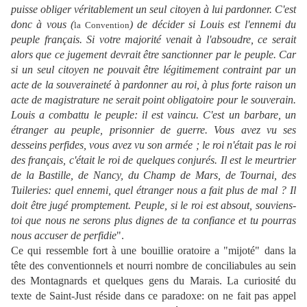
puisse obliger véritablement un seul citoyen à lui pardonner. C'est
donc à vous (
) de décider si Louis est l'ennemi du
la Convention
peuple français. Si votre majorité venait à l'absoudre, ce serait
alors que ce jugement devrait être sanctionner par le peuple. Car
si un seul citoyen ne pouvait être légitimement contraint par un
acte de la souveraineté à pardonner au roi, à plus forte raison un
acte de magistrature ne serait point obligatoire pour le souverain.
Louis a combattu le peuple: il est vaincu. C'est un barbare, un
étranger au peuple, prisonnier de guerre. Vous avez vu ses
desseins perfides, vous avez vu son armée ; le roi n'était pas le roi
des français, c'était le roi de quelques conjurés. Il est le meurtrier
de la Bastille, de Nancy, du Champ de Mars, de Tournai, des
Tuileries: quel ennemi, quel étranger nous a fait plus de mal ? Il
doit être jugé promptement. Peuple, si le roi est absout, souviens-
toi que nous ne serons plus dignes de ta confiance et tu pourras
nous accuser de perfidie
".
Ce qui ressemble fort à une bouillie oratoire a "mijoté" dans la
tête des conventionnels et nourri nombre de conciliabules au sein
des Montagnards et quelques gens du Marais. La curiosité du
texte de Saint-Just réside dans ce paradoxe: on ne fait pas appel