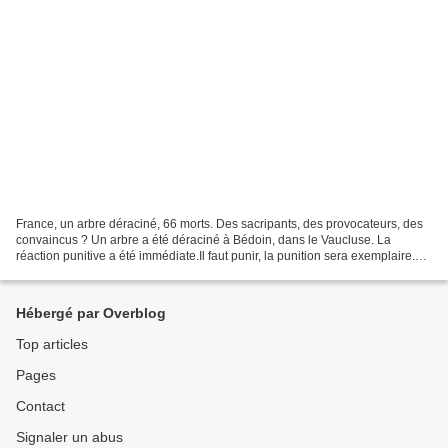
France, un arbre déraciné, 66 morts. Des sacripants, des provocateurs, des
convaincus ? Un arbre a été déraciné à Bédoin, dans le Vaucluse. La
réaction punitive a été immédiate.Il faut punir, la punition sera exemplaire.
Dans la nuit du 1 au 2 mai 1794,...
Hébergé par Overblog
Top articles
Pages
Contact
Signaler un abus