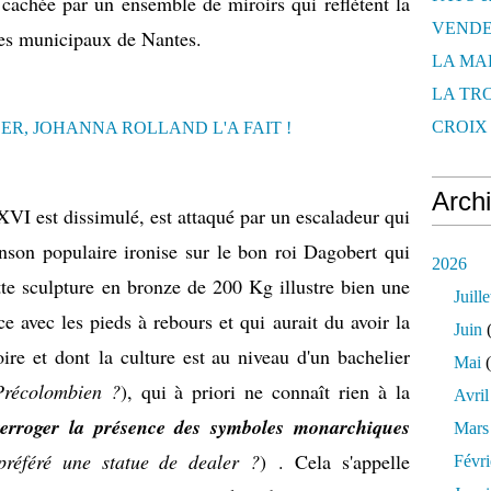
cachée par un ensemble de miroirs qui reflètent la
VENDE
des municipaux de Nantes.
LA MA
LA TR
CROIX 
Arch
VI est dissimulé, est attaqué par un escaladeur qui
anson populaire ironise sur le bon roi Dagobert qui
2026
ette sculpture en bronze de 200 Kg illustre bien une
Juille
e avec les pieds à rebours et qui aurait du avoir la
Juin
(
ire et dont la culture est au niveau d'un bachelier
Mai
(
Précolombien ?
), qui à priori ne connaît rien à la
Avril
terroger la présence des symboles monarchiques
Mars
 préféré une statue de dealer ?
) . Cela s'appelle
Févri