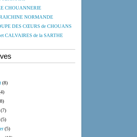
E CHOUANNERIE
RAICHINE NORMANDE
OUPE DES CŒURS de CHOUANS
et CALVAIRES de la SARTHE
ives
t
(8)
4)
8)
(7)
(5)
er
(5)