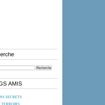
erche
GS AMIS
NS SECRETS
t TERROIRS