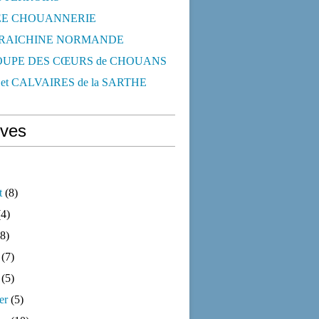
E CHOUANNERIE
RAICHINE NORMANDE
OUPE DES CŒURS de CHOUANS
et CALVAIRES de la SARTHE
ives
t
(8)
4)
8)
(7)
(5)
er
(5)