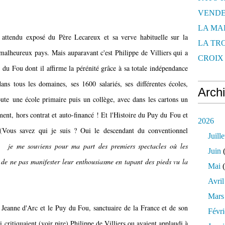
VENDE
LA MA
t attendu exposé du Père Lecareux et sa verve habituelle sur la
LA TR
 malheureux pays. Mais auparavant c'est Philippe de Villiers qui a
CROIX 
du Fou dont il affirme la pérénité grâce à sa totale indépendance
dans tous les domaines, ses 1600 salariés, ses différentes écoles,
Arch
oute une école primaire puis un collège, avec dans les cartons un
ment, hors contrat et auto-financé ! Et l'Histoire du Puy du Fou et
2026
 (Vous savez qui je suis ? Oui le descendant du conventionnel
Juille
eu;
je me souviens pour ma part des premiers spectacles où les
Juin
(
de ne pas manifester leur enthousiasme en tapant des pieds vu la
Mai
(
Avril
Mars
 Jeanne d'Arc et le Puy du Fou, sanctuaire de la France et de son
Févri
i critiquaient (voir pire) Philippe de Villiers ou avaient applaudi à