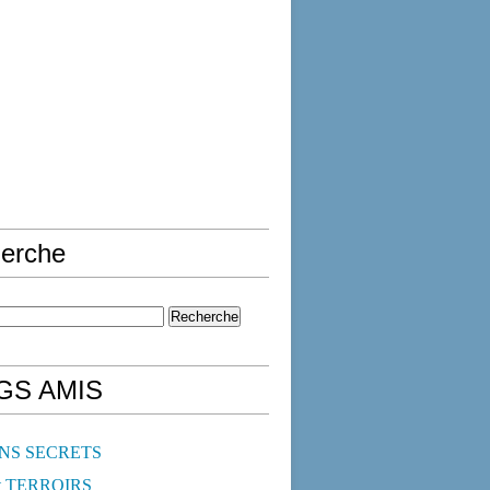
erche
GS AMIS
NS SECRETS
t TERROIRS