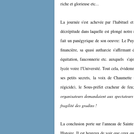
riche et glorieuse etc...
La journée s'est achevée par l'habituel e
décrépitude dans laquelle est plongé notre
fait un panégyrique de son oeuvre: Le Puy 
financière, sa quasi autharcie s'affirmant 
équitation, fauconnerie etc. auxquels s'aj
lycée voire l'Université. Tout cela, évidem
ses petits secrets, la voix de Chaumette
régicide), le Sous-préfet cracheur de f
organisateurs demandaient aux spectateurs 
fragilité des gradins !
La conclusion porte sur l'anneau de Sainte
Histoire. Il est heureux de voir que ceux qu